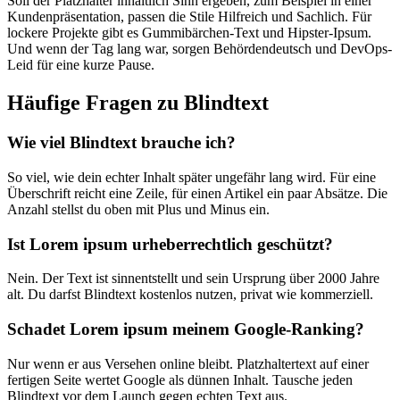
Soll der Platzhalter inhaltlich Sinn ergeben, zum Beispiel in einer
Kundenpräsentation, passen die Stile Hilfreich und Sachlich. Für
lockere Projekte gibt es Gummibärchen-Text und Hipster-Ipsum.
Und wenn der Tag lang war, sorgen Behördendeutsch und DevOps-
Leid für eine kurze Pause.
Häufige Fragen zu Blindtext
Wie viel Blindtext brauche ich?
So viel, wie dein echter Inhalt später ungefähr lang wird. Für eine
Überschrift reicht eine Zeile, für einen Artikel ein paar Absätze. Die
Anzahl stellst du oben mit Plus und Minus ein.
Ist Lorem ipsum urheberrechtlich geschützt?
Nein. Der Text ist sinnentstellt und sein Ursprung über 2000 Jahre
alt. Du darfst Blindtext kostenlos nutzen, privat wie kommerziell.
Schadet Lorem ipsum meinem Google-Ranking?
Nur wenn er aus Versehen online bleibt. Platzhaltertext auf einer
fertigen Seite wertet Google als dünnen Inhalt. Tausche jeden
Blindtext vor dem Launch gegen echten Text aus.