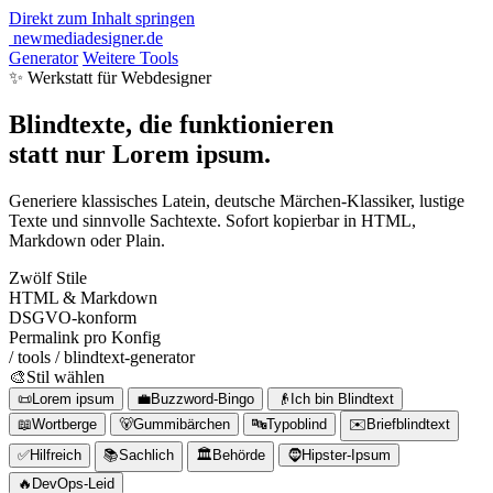
Direkt zum Inhalt springen
newmediadesigner.de
Generator
Weitere Tools
✨ Werkstatt für
Webdesigner
Blindtexte, die
funktionieren
statt nur
Lorem ipsum
.
Generiere klassisches Latein, deutsche Märchen-Klassiker, lustige
Texte und sinnvolle Sachtexte. Sofort kopierbar in HTML,
Markdown oder Plain.
Zwölf Stile
HTML & Markdown
DSGVO-konform
Permalink pro Konfig
/ tools / blindtext-generator
🎨
Stil wählen
📜
Lorem ipsum
💼
Buzzword-Bingo
👴
Ich bin Blindtext
📖
Wortberge
🐻
Gummibärchen
🔤
Typoblind
✉️
Briefblindtext
✅
Hilfreich
📚
Sachlich
🏛️
Behörde
🧔
Hipster-Ipsum
🔥
DevOps-Leid