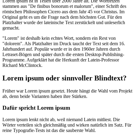
Lorem ipsum ist in Teilen über 2000 Jahre alt. Die Wortfetzen
stammen aus "De finibus bonorum et malorum", einer Schrift des
römischen Philosophen Cicero aus dem Jahr 45 vor Christus. Im
Original geht es um die Frage nach dem höchsten Gut. Für den
Platzhalter wurde der lateinische Text zerstückelt und unleserlich
gemacht.
"Lorem" ist deshalb kein echtes Wort, sondern ein Rest von
"dolorem". Als Platzhalter im Druck taucht der Text seit dem 16.
Jahrhundert auf. Populär wurde er in den 1960er Jahren durch
Letraset-Bögen und später durch die ersten Desktop-Publishing-
Programme. Aufgeklärt hat die Herkunft der Latein-Professor
Richard McClintock.
Lorem ipsum oder sinnvoller Blindtext?
Früher war Lorem ipsum gesetzt. Heute hängt die Wahl vom Projekt
ab, denn beide Varianten haben ihre Stärken.
Dafür spricht Lorem ipsum
Lorem ipsum lenkt nicht ab, weil niemand Latein mitliest. Die
Wörter verteilen sich gleichmäßig und wirken natürlich im Satz. Für
reine Typografie-Tests ist das die sauberste Wahl.