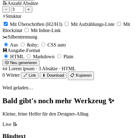
📝
Anzahl Absätze
−
+
⚡
Struktur
Mit Überschriften (H2/H3)
Mit Aufzählungs-Liste
Mit
Blockzitat
Mit Inline-Link
✂️
Silbentrennung
Aus
&shy;
CSS auto
💾
Ausgabe-Format
HTML
Markdown
Plain
🎲 Neu generieren
📜 Lorem ipsum · 3 Absätze · HTML
0 Wörter
🔗 Link
⬇ Download
📋 Kopieren
Wird geladen…
Bald gibt's noch mehr Werkzeug ✨
Kleine, feine Helfer für den Designer-Alltag
Live
📝
Blindtext